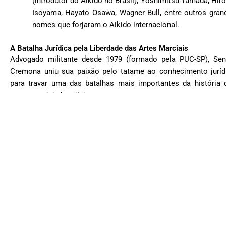
(introdutor do Aikido no Brasil), Yoshimitsu Yamada, Hiro
Isoyama, Hayato Osawa, Wagner Bull, entre outros gran
nomes que forjaram o Aikido internacional.
A Batalha Jurídica pela Liberdade das Artes Marciais
Advogado militante desde 1979 (formado pela PUC-SP), Sen
Cremona uniu sua paixão pelo tatame ao conhecimento juríd
para travar uma das batalhas mais importantes da história 
artes marciais brasileiras.
Desde o ano 2000, destacou-se na luta contra a interferência ile
dos Conselhos de Educação Física (CREF) sobre as Ar
Marciais, Dança e Yoga. Como Vice-presidente e Diretor Juríd
da FEPAI, obteve decisões judiciais inéditas e sentenças feder
que garantiram a liberdade de ensino para o Aikido e outras ar
(como o Kung Fu), barrando cobranças de taxas e exigênc
indevidas.
Seu trabalho incansável em defesa dos professores de ar