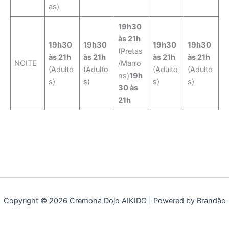
as)
19h30
às 21h
19h30
19h30
19h30
19h30
(Pretas
às 21h
às 21h
às 21h
às 21h
NOITE
/Marro
(Adulto
(Adulto
(Adulto
(Adulto
ns)
19h
s)
s)
s)
s)
30 às
21h
Copyright © 2026 Cremona Dojo AIKIDO | Powered by Brandão